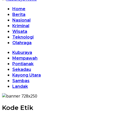
Home
Berita
Nasional
Kriminal
Wisata
Teknologi
Olahraga
Kuburaya
Mempawah
Pontianak
Sekadau
Kayong Utara
Sambas
Landak
Kode Etik