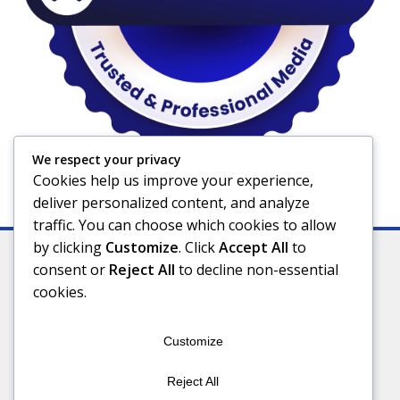
We respect your privacy
Cookies help us improve your experience,
deliver personalized content, and analyze
traffic. You can choose which cookies to allow
by clicking
Customize
. Click
Accept All
to
consent or
Reject All
to decline non-essential
cookies.
Indeks
Kode Etik
Privacy Policy
Redaksi
Disclaimer
Pedoman Media Siber
Customize
Connect With Us
Reject All