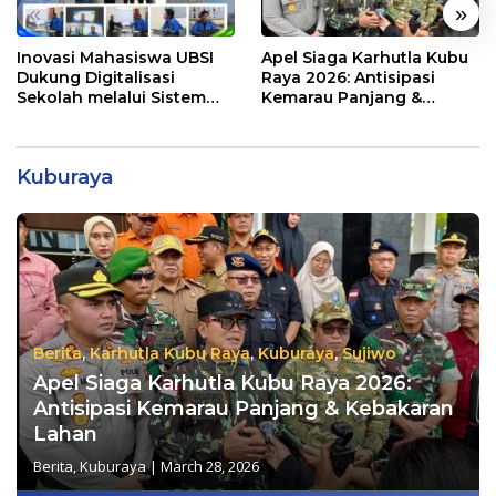
«
»
Inovasi Mahasiswa UBSI
Apel Siaga Karhutla Kubu
Dukung Digitalisasi
Raya 2026: Antisipasi
Sekolah melalui Sistem
Kemarau Panjang &
Tracer Study di SMAIT Al-
Kebakaran Lahan
Mumtaz Pontianak
Kuburaya
Berita
,
Karhutla Kubu Raya
,
Kuburaya
,
Sujiwo
Apel Siaga Karhutla Kubu Raya 2026:
Antisipasi Kemarau Panjang & Kebakaran
Lahan
Berita
,
Kuburaya
|
March 28, 2026