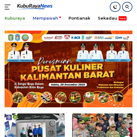
Kuburaya
Mempawah
Pontianak
Sekadau
K
Skip
to
content