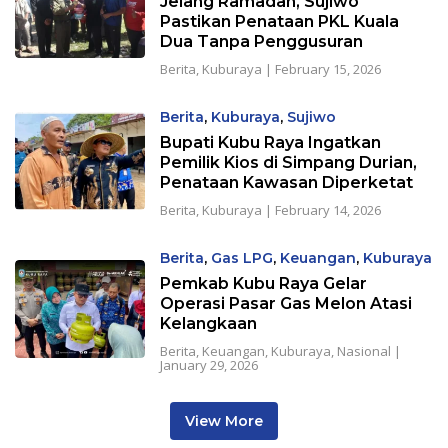
Jelang Ramadan, Sujiwo
Pastikan Penataan PKL Kuala
Dua Tanpa Penggusuran
Berita
,
Kuburaya
|
February 15, 2026
Berita
,
Kuburaya
,
Sujiwo
Bupati Kubu Raya Ingatkan
Pemilik Kios di Simpang Durian,
Penataan Kawasan Diperketat
Berita
,
Kuburaya
|
February 14, 2026
Berita
,
Gas LPG
,
Keuangan
,
Kuburaya
Pemkab Kubu Raya Gelar
Operasi Pasar Gas Melon Atasi
Kelangkaan
Berita
,
Keuangan
,
Kuburaya
,
Nasional
|
January 29, 2026
View More