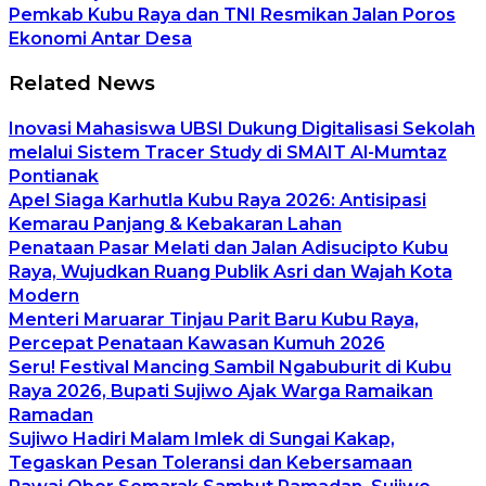
Pemkab Kubu Raya dan TNI Resmikan Jalan Poros
Ekonomi Antar Desa
Related News
Inovasi Mahasiswa UBSI Dukung Digitalisasi Sekolah
melalui Sistem Tracer Study di SMAIT Al-Mumtaz
Pontianak
Apel Siaga Karhutla Kubu Raya 2026: Antisipasi
Kemarau Panjang & Kebakaran Lahan
Penataan Pasar Melati dan Jalan Adisucipto Kubu
Raya, Wujudkan Ruang Publik Asri dan Wajah Kota
Modern
Menteri Maruarar Tinjau Parit Baru Kubu Raya,
Percepat Penataan Kawasan Kumuh 2026
Seru! Festival Mancing Sambil Ngabuburit di Kubu
Raya 2026, Bupati Sujiwo Ajak Warga Ramaikan
Ramadan
Sujiwo Hadiri Malam Imlek di Sungai Kakap,
Tegaskan Pesan Toleransi dan Kebersamaan