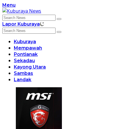
Skip
Menu
to
content
Lapor Kuburaya
Kuburaya
Mempawah
Pontianak
Sekadau
Kayong Utara
Sambas
Landak