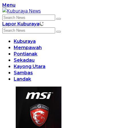
Skip
Menu
to
content
Lapor Kuburaya
Kuburaya
Mempawah
Pontianak
Sekadau
Kayong Utara
Sambas
Landak