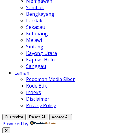
Mempawah
Sambas
Bengkayang
Landak
Sekadau
Ketapang
Melawi
Sintang
Kayong Utara
Kapuas Hulu
Sanggau
Laman
Pedoman Media Siber
Kode Etik
Indeks
Disclaimer
Privacy Policy
Customize
Reject All
Accept All
Powered by
✖