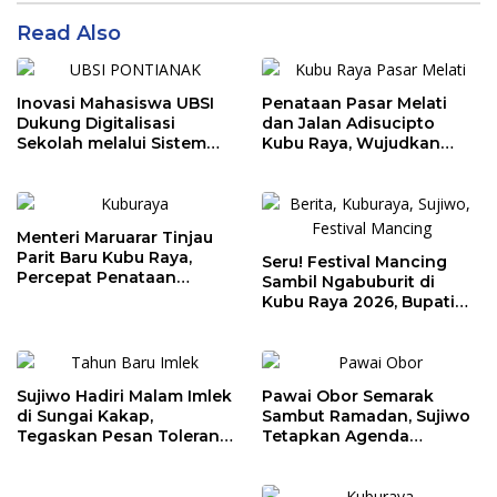
Read Also
Inovasi Mahasiswa UBSI
Penataan Pasar Melati
Dukung Digitalisasi
dan Jalan Adisucipto
Sekolah melalui Sistem
Kubu Raya, Wujudkan
Tracer Study di SMAIT Al-
Ruang Publik Asri dan
Mumtaz Pontianak
Wajah Kota Modern
Menteri Maruarar Tinjau
Parit Baru Kubu Raya,
Seru! Festival Mancing
Percepat Penataan
Sambil Ngabuburit di
Kawasan Kumuh 2026
Kubu Raya 2026, Bupati
Sujiwo Ajak Warga
Ramaikan Ramadan
Sujiwo Hadiri Malam Imlek
Pawai Obor Semarak
di Sungai Kakap,
Sambut Ramadan, Sujiwo
Tegaskan Pesan Toleransi
Tetapkan Agenda
dan Kebersamaan
Tahunan Kubu Raya