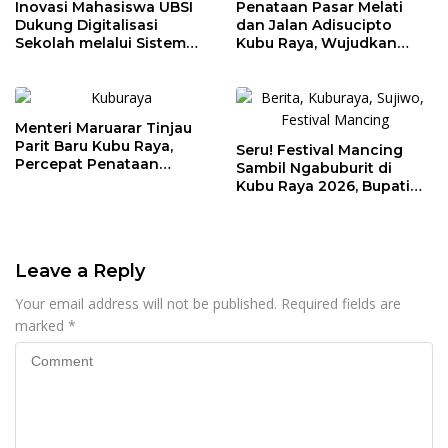
Inovasi Mahasiswa UBSI
Penataan Pasar Melati
Dukung Digitalisasi
dan Jalan Adisucipto
Sekolah melalui Sistem
Kubu Raya, Wujudkan
Tracer Study di SMAIT Al-
Ruang Publik Asri dan
Mumtaz Pontianak
Wajah Kota Modern
Menteri Maruarar Tinjau
Parit Baru Kubu Raya,
Seru! Festival Mancing
Percepat Penataan
Sambil Ngabuburit di
Kawasan Kumuh 2026
Kubu Raya 2026, Bupati
Sujiwo Ajak Warga
Ramaikan Ramadan
Leave a Reply
Your email address will not be published.
Required fields are
marked
*