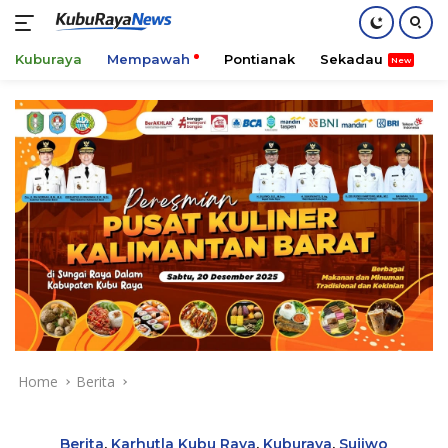
Kuburaya
Mempawah
Pontianak
Sekadau
K
Skip
to
content
Home
Berita
Berita
,
Karhutla Kubu Raya
,
Kuburaya
,
Sujiwo