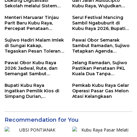
Dukung Digitalisasi
dan Jalan Adisucipto
Sekolah melalui Sistem
Kubu Raya, Wujudkan
Tracer Study di SMAIT Al-
Ruang Publik Asri dan
Mumtaz Pontianak
Wajah Kota Modern
Menteri Maruarar Tinjau
Seru! Festival Mancing
Parit Baru Kubu Raya,
Sambil Ngabuburit di
Percepat Penataan
Kubu Raya 2026, Bupati
Kawasan Kumuh 2026
Sujiwo Ajak Warga
Ramaikan Ramadan
Sujiwo Hadiri Malam Imlek
Pawai Obor Semarak
di Sungai Kakap,
Sambut Ramadan, Sujiwo
Tegaskan Pesan Toleransi
Tetapkan Agenda
dan Kebersamaan
Tahunan Kubu Raya
Pawai Obor Kubu Raya
Jelang Ramadan, Sujiwo
2026: Jadwal, Rute, dan
Pastikan Penataan PKL
Semangat Sambut
Kuala Dua Tanpa
Ramadhan 1447 H
Penggusuran
Bupati Kubu Raya
Pemkab Kubu Raya Gelar
Ingatkan Pemilik Kios di
Operasi Pasar Gas Melon
Simpang Durian,
Atasi Kelangkaan
Penataan Kawasan
Diperketat
Recommendation for You