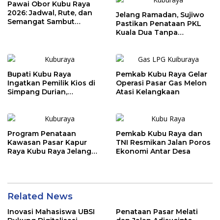
Pawai Obor Kubu Raya
2026: Jadwal, Rute, dan
Jelang Ramadan, Sujiwo
Semangat Sambut
Pastikan Penataan PKL
Ramadhan 1447 H
Kuala Dua Tanpa
Penggusuran
Bupati Kubu Raya
Pemkab Kubu Raya Gelar
Ingatkan Pemilik Kios di
Operasi Pasar Gas Melon
Simpang Durian,
Atasi Kelangkaan
Penataan Kawasan
Diperketat
Program Penataan
Pemkab Kubu Raya dan
Kawasan Pasar Kapur
TNI Resmikan Jalan Poros
Raya Kubu Raya Jelang
Ekonomi Antar Desa
Ramadhan
Related News
Inovasi Mahasiswa UBSI
Penataan Pasar Melati