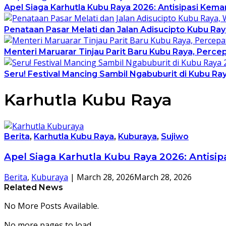
Apel Siaga Karhutla Kubu Raya 2026: Antisipasi Kem
Penataan Pasar Melati dan Jalan Adisucipto Kubu Ra
Menteri Maruarar Tinjau Parit Baru Kubu Raya, Per
Seru! Festival Mancing Sambil Ngabuburit di Kubu R
Karhutla Kubu Raya
Berita
,
Karhutla Kubu Raya
,
Kuburaya
,
Sujiwo
Apel Siaga Karhutla Kubu Raya 2026: Antisi
Berita
,
Kuburaya
|
March 28, 2026
March 28, 2026
Related News
No More Posts Available.
No more pages to load.