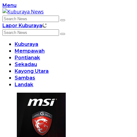
Skip
Menu
to
content
Lapor Kuburaya
Kuburaya
Mempawah
Pontianak
Sekadau
Kayong Utara
Sambas
Landak