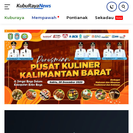
Kuburaya
Mempawah
Pontianak
Sekadau
K
Skip
to
content