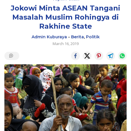
Jokowi Minta ASEAN Tangani
Masalah Muslim Rohingya di
Rakhine State
Admin Kuburaya
-
Berita
,
Politik
March 16, 2019