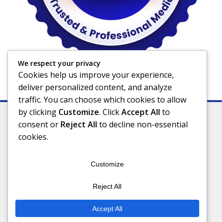
We respect your privacy
Cookies help us improve your experience,
deliver personalized content, and analyze
traffic. You can choose which cookies to allow
by clicking
Customize
. Click
Accept All
to
consent or
Reject All
to decline non-essential
cookies.
Indeks
Kode Etik
Privacy Policy
Redaksi
Disclaimer
Pedoman Media Siber
Customize
Connect With Us
Reject All
Accept All