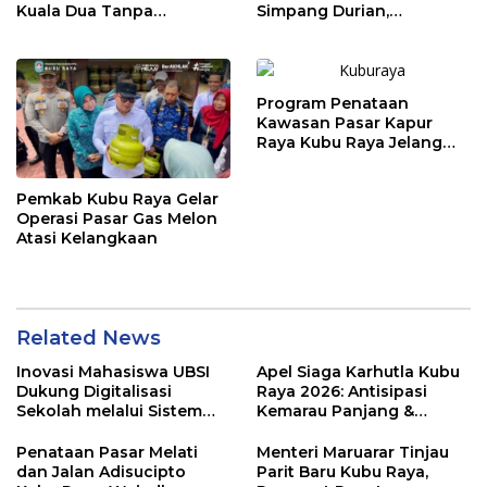
Kuala Dua Tanpa
Simpang Durian,
Penggusuran
Penataan Kawasan
Diperketat
Program Penataan
Kawasan Pasar Kapur
Raya Kubu Raya Jelang
Ramadhan
Pemkab Kubu Raya Gelar
Operasi Pasar Gas Melon
Atasi Kelangkaan
Related News
Inovasi Mahasiswa UBSI
Apel Siaga Karhutla Kubu
Dukung Digitalisasi
Raya 2026: Antisipasi
Sekolah melalui Sistem
Kemarau Panjang &
Tracer Study di SMAIT Al-
Kebakaran Lahan
Mumtaz Pontianak
Penataan Pasar Melati
Menteri Maruarar Tinjau
dan Jalan Adisucipto
Parit Baru Kubu Raya,