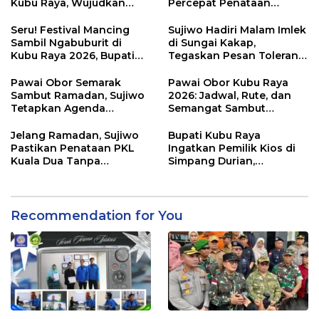
Kubu Raya, Wujudkan
Percepat Penataan
Ruang Publik Asri dan
Kawasan Kumuh 2026
Wajah Kota Modern
Seru! Festival Mancing
Sujiwo Hadiri Malam Imlek
Sambil Ngabuburit di
di Sungai Kakap,
Kubu Raya 2026, Bupati
Tegaskan Pesan Toleransi
Sujiwo Ajak Warga
dan Kebersamaan
Ramaikan Ramadan
Pawai Obor Semarak
Pawai Obor Kubu Raya
Sambut Ramadan, Sujiwo
2026: Jadwal, Rute, dan
Tetapkan Agenda
Semangat Sambut
Tahunan Kubu Raya
Ramadhan 1447 H
Jelang Ramadan, Sujiwo
Bupati Kubu Raya
Pastikan Penataan PKL
Ingatkan Pemilik Kios di
Kuala Dua Tanpa
Simpang Durian,
Penggusuran
Penataan Kawasan
Diperketat
Recommendation for You