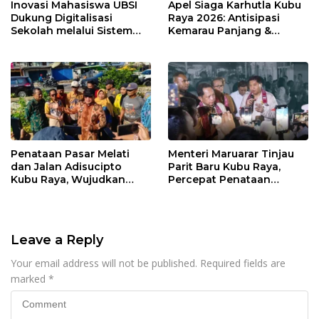
Inovasi Mahasiswa UBSI
Apel Siaga Karhutla Kubu
Dukung Digitalisasi
Raya 2026: Antisipasi
Sekolah melalui Sistem
Kemarau Panjang &
Tracer Study di SMAIT Al-
Kebakaran Lahan
Mumtaz Pontianak
Penataan Pasar Melati
Menteri Maruarar Tinjau
dan Jalan Adisucipto
Parit Baru Kubu Raya,
Kubu Raya, Wujudkan
Percepat Penataan
Ruang Publik Asri dan
Kawasan Kumuh 2026
Wajah Kota Modern
Leave a Reply
Your email address will not be published.
Required fields are
marked
*