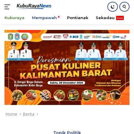
Kuburaya
Mempawah
Pontianak
Sekadau
K
Skip
to
content
Home
Berita
Topik Politik