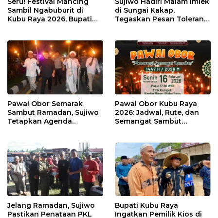
Seru! Festival Mancing
Sujiwo Hadiri Malam Imlek
Sambil Ngabuburit di
di Sungai Kakap,
Kubu Raya 2026, Bupati
Tegaskan Pesan Toleransi
Sujiwo Ajak Warga
dan Kebersamaan
Ramaikan Ramadan
Pawai Obor Semarak
Pawai Obor Kubu Raya
Sambut Ramadan, Sujiwo
2026: Jadwal, Rute, dan
Tetapkan Agenda
Semangat Sambut
Tahunan Kubu Raya
Ramadhan 1447 H
Jelang Ramadan, Sujiwo
Bupati Kubu Raya
Pastikan Penataan PKL
Ingatkan Pemilik Kios di