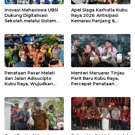
Inovasi Mahasiswa UBSI
Apel Siaga Karhutla Kubu
Dukung Digitalisasi
Raya 2026: Antisipasi
Sekolah melalui Sistem
Kemarau Panjang &
Tracer Study di SMAIT Al-
Kebakaran Lahan
Mumtaz Pontianak
Penataan Pasar Melati
Menteri Maruarar Tinjau
dan Jalan Adisucipto
Parit Baru Kubu Raya,
Kubu Raya, Wujudkan
Percepat Penataan
Ruang Publik Asri dan
Kawasan Kumuh 2026
Wajah Kota Modern