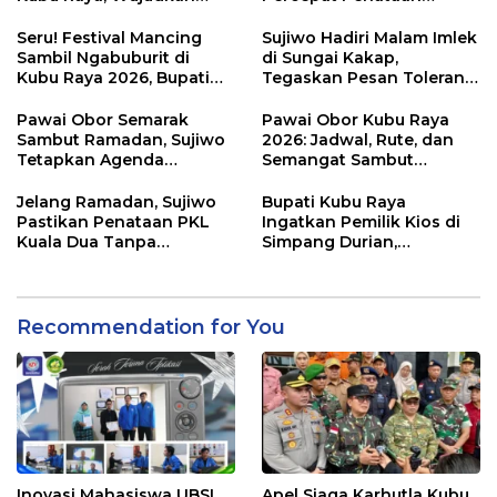
Ruang Publik Asri dan
Kawasan Kumuh 2026
Wajah Kota Modern
Seru! Festival Mancing
Sujiwo Hadiri Malam Imlek
Sambil Ngabuburit di
di Sungai Kakap,
Kubu Raya 2026, Bupati
Tegaskan Pesan Toleransi
Sujiwo Ajak Warga
dan Kebersamaan
Ramaikan Ramadan
Pawai Obor Semarak
Pawai Obor Kubu Raya
Sambut Ramadan, Sujiwo
2026: Jadwal, Rute, dan
Tetapkan Agenda
Semangat Sambut
Tahunan Kubu Raya
Ramadhan 1447 H
Jelang Ramadan, Sujiwo
Bupati Kubu Raya
Pastikan Penataan PKL
Ingatkan Pemilik Kios di
Kuala Dua Tanpa
Simpang Durian,
Penggusuran
Penataan Kawasan
Diperketat
Recommendation for You
Inovasi Mahasiswa UBSI
Apel Siaga Karhutla Kubu