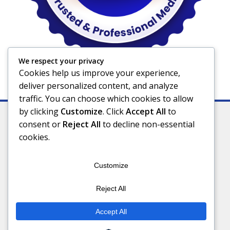
We respect your privacy
Cookies help us improve your experience,
deliver personalized content, and analyze
traffic. You can choose which cookies to allow
by clicking
Customize
. Click
Accept All
to
consent or
Reject All
to decline non-essential
cookies.
Indeks
Kode Etik
Privacy Policy
Redaksi
Disclaimer
Pedoman Media Siber
Customize
Connect With Us
Reject All
Accept All
©Kuburaya news - 2025