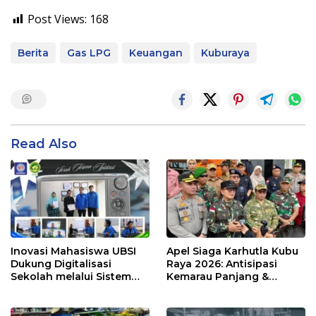
Post Views:
168
Berita
Gas LPG
Keuangan
Kuburaya
Read Also
Inovasi Mahasiswa UBSI
Apel Siaga Karhutla Kubu
Dukung Digitalisasi
Raya 2026: Antisipasi
Sekolah melalui Sistem
Kemarau Panjang &
Tracer Study di SMAIT Al-
Kebakaran Lahan
Mumtaz Pontianak