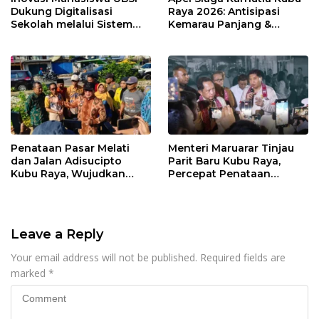
Dukung Digitalisasi
Raya 2026: Antisipasi
Sekolah melalui Sistem
Kemarau Panjang &
Tracer Study di SMAIT Al-
Kebakaran Lahan
Mumtaz Pontianak
Penataan Pasar Melati
Menteri Maruarar Tinjau
dan Jalan Adisucipto
Parit Baru Kubu Raya,
Kubu Raya, Wujudkan
Percepat Penataan
Ruang Publik Asri dan
Kawasan Kumuh 2026
Wajah Kota Modern
Leave a Reply
Your email address will not be published.
Required fields are
marked
*