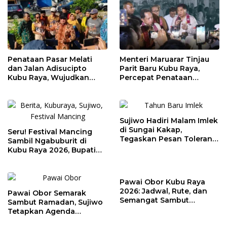
Penataan Pasar Melati
Menteri Maruarar Tinjau
dan Jalan Adisucipto
Parit Baru Kubu Raya,
Kubu Raya, Wujudkan
Percepat Penataan
Ruang Publik Asri dan
Kawasan Kumuh 2026
Wajah Kota Modern
Sujiwo Hadiri Malam Imlek
di Sungai Kakap,
Seru! Festival Mancing
Tegaskan Pesan Toleransi
Sambil Ngabuburit di
dan Kebersamaan
Kubu Raya 2026, Bupati
Sujiwo Ajak Warga
Ramaikan Ramadan
Pawai Obor Kubu Raya
2026: Jadwal, Rute, dan
Pawai Obor Semarak
Semangat Sambut
Sambut Ramadan, Sujiwo
Ramadhan 1447 H
Tetapkan Agenda
Tahunan Kubu Raya