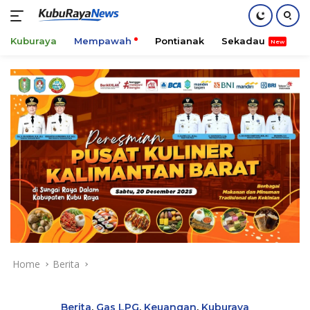
Kuburaya
Mempawah
Pontianak
Sekadau
K
Skip
to
content
Home
Berita
Berita
,
Gas LPG
,
Keuangan
,
Kuburaya