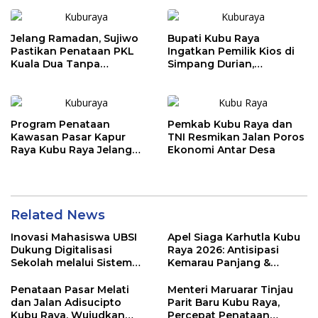
Jelang Ramadan, Sujiwo
Bupati Kubu Raya
Pastikan Penataan PKL
Ingatkan Pemilik Kios di
Kuala Dua Tanpa
Simpang Durian,
Penggusuran
Penataan Kawasan
Diperketat
Program Penataan
Pemkab Kubu Raya dan
Kawasan Pasar Kapur
TNI Resmikan Jalan Poros
Raya Kubu Raya Jelang
Ekonomi Antar Desa
Ramadhan
Related News
Inovasi Mahasiswa UBSI
Apel Siaga Karhutla Kubu
Dukung Digitalisasi
Raya 2026: Antisipasi
Sekolah melalui Sistem
Kemarau Panjang &
Tracer Study di SMAIT Al-
Kebakaran Lahan
Mumtaz Pontianak
Penataan Pasar Melati
Menteri Maruarar Tinjau
dan Jalan Adisucipto
Parit Baru Kubu Raya,
Kubu Raya, Wujudkan
Percepat Penataan