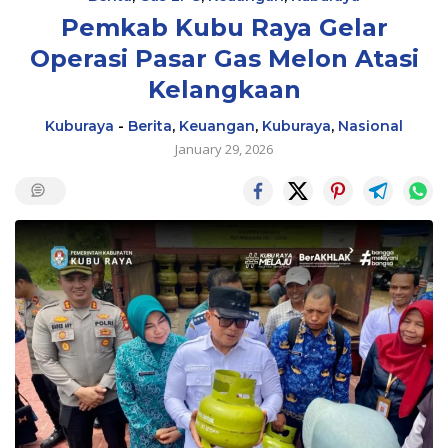
Pemkab Kubu Raya Gelar
Operasi Pasar Gas Melon Atasi
Kelangkaan
Kuburaya
-
Berita
,
Keuangan
,
Kuburaya
,
Nasional
January 29, 2026