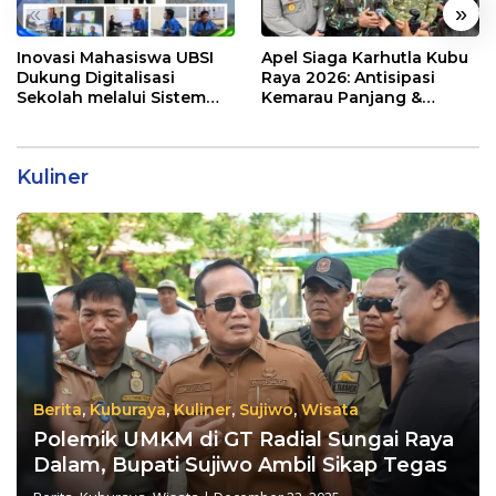
«
»
Inovasi Mahasiswa UBSI
Apel Siaga Karhutla Kubu
Dukung Digitalisasi
Raya 2026: Antisipasi
Sekolah melalui Sistem
Kemarau Panjang &
Tracer Study di SMAIT Al-
Kebakaran Lahan
Mumtaz Pontianak
Kuliner
Berita
,
Kuburaya
,
Kuliner
,
Sujiwo
,
Wisata
Polemik UMKM di GT Radial Sungai Raya
Dalam, Bupati Sujiwo Ambil Sikap Tegas