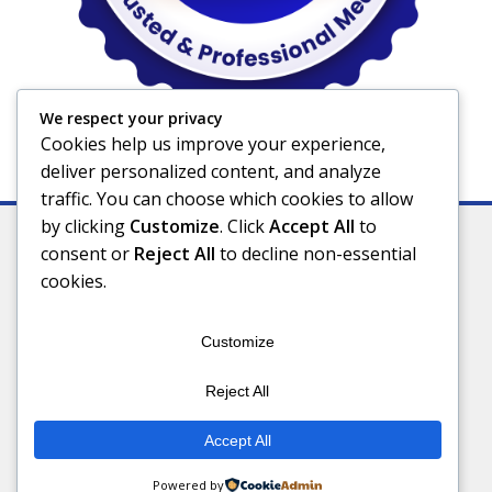
We respect your privacy
Cookies help us improve your experience,
deliver personalized content, and analyze
traffic. You can choose which cookies to allow
by clicking
Customize
. Click
Accept All
to
consent or
Reject All
to decline non-essential
cookies.
Indeks
Kode Etik
Privacy Policy
Redaksi
Disclaimer
Pedoman Media Siber
Customize
Connect With Us
Reject All
Accept All
©Kuburaya news - 2025
Powered by