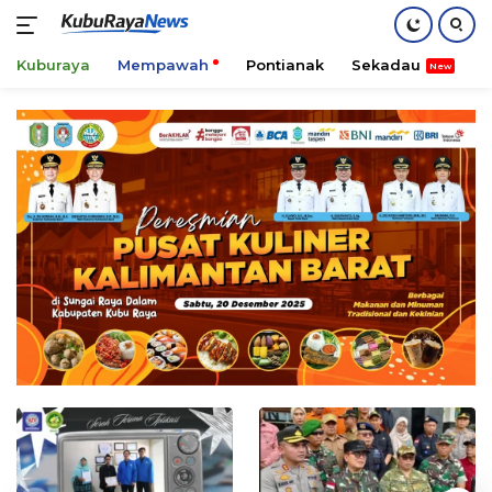
Kuburaya
Mempawah
Pontianak
Sekadau
K
Skip
to
content