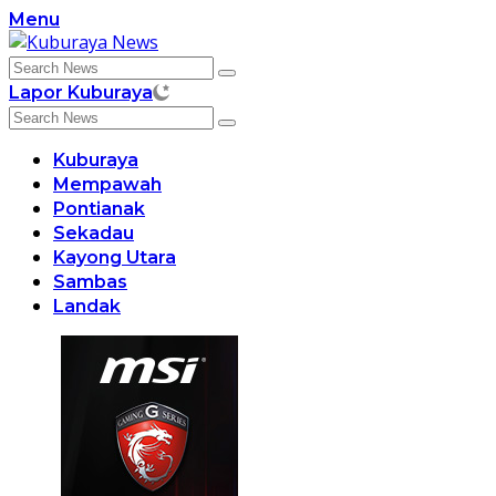
Skip
Menu
to
content
Lapor Kuburaya
Kuburaya
Mempawah
Pontianak
Sekadau
Kayong Utara
Sambas
Landak