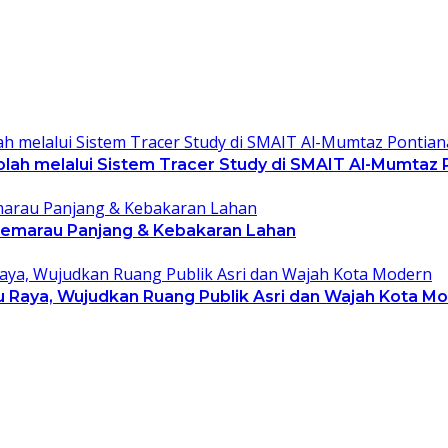
olah melalui Sistem Tracer Study di SMAIT Al-Mumtaz 
i Kemarau Panjang & Kebakaran Lahan
bu Raya, Wujudkan Ruang Publik Asri dan Wajah Kota M