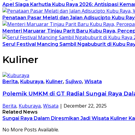
Apel Siaga Karhutla Kubu Raya 2026: Antisipasi Kem
Penataan Pasar Melati dan Jalan Adisucipto Kubu Ra
Menteri Maruarar Tinjau Parit Baru Kubu Raya, Per
Seru! Festival Mancing Sambil Ngabuburit di Kubu R
Kuliner
Berita
,
Kuburaya
,
Kuliner
,
Sujiwo
,
Wisata
Polemik UMKM di GT Radial Sungai Raya Dala
Berita
,
Kuburaya
,
Wisata
|
December 22, 2025
Related News
Sungai Raya Dalam Diresmikan Jadi Wisata Kuliner Ka
No More Posts Available.