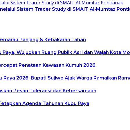
 melalui Sistem Tracer Study di SMAIT Al-Mumtaz Pont
i Kemarau Panjang & Kebakaran Lahan
bu Raya, Wujudkan Ruang Publik Asri dan Wajah Kota M
, Percepat Penataan Kawasan Kumuh 2026
ubu Raya 2026, Bupati Sujiwo Ajak Warga Ramaikan Ra
gaskan Pesan Toleransi dan Kebersamaan
Tetapkan Agenda Tahunan Kubu Raya