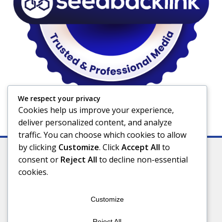
We respect your privacy
Cookies help us improve your experience,
deliver personalized content, and analyze
traffic. You can choose which cookies to allow
by clicking
Customize
. Click
Accept All
to
consent or
Reject All
to decline non-essential
cookies.
Indeks
Kode Etik
Privacy Policy
Redaksi
Disclaimer
Pedoman Media Siber
Customize
Connect With Us
Reject All