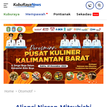
Kuburaya
Mempawah
Pontianak
Sekadau
K
Skip
to
content
Home
Otomotif