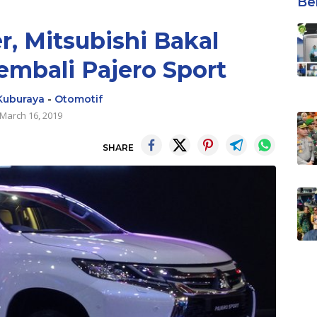
Be
, Mitsubishi Bakal
mbali Pajero Sport
Kuburaya
-
Otomotif
March 16, 2019
SHARE