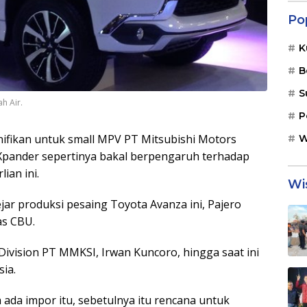
Po
K
B
S
h Air.
P
nifikan untuk small MPV PT Mitsubishi Motors
W
Xpander sepertinya bakal berpengaruh terhadap
ian ini.
Wi
ar produksi pesaing Toyota Avanza ini, Pajero
as CBU.
Division PT MMKSI, Irwan Kuncoro, hingga saat ini
sia.
 ada impor itu, sebetulnya itu rencana untuk