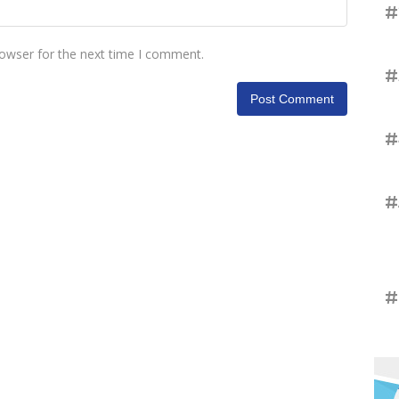
#
rowser for the next time I comment.
#
#
#
#