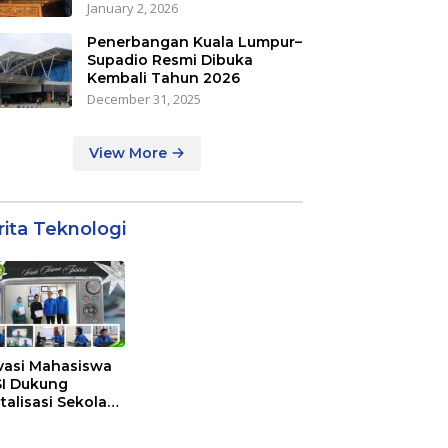
January 2, 2026
Penerbangan Kuala Lumpur–
Supadio Resmi Dibuka
Kembali Tahun 2026
December 31, 2025
View More
rita Teknologi
vasi Mahasiswa
I Dukung
italisasi Sekolah
alui Sistem
cer Study di