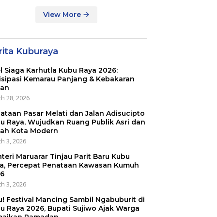
IT Al-Mumtaz
tianak
View More
rita Kuburaya
l Siaga Karhutla Kubu Raya 2026:
isipasi Kemarau Panjang & Kebakaran
an
h 28, 2026
ataan Pasar Melati dan Jalan Adisucipto
u Raya, Wujudkan Ruang Publik Asri dan
ah Kota Modern
h 3, 2026
teri Maruarar Tinjau Parit Baru Kubu
a, Percepat Penataan Kawasan Kumuh
6
h 3, 2026
u! Festival Mancing Sambil Ngabuburit di
u Raya 2026, Bupati Sujiwo Ajak Warga