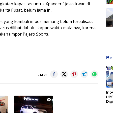
gkatan kapasitas untuk Xpander,” jelas Irwan di
akarta Pusat, belum lama ini.
ort yang kembali impor memang belum terealisasi.
rus dilihat dahulu, kapan waktu mulainya, karena
kan (impor Pajero Sport).
Be
SHARE
Ino
UBS
Dig
mel
Tra