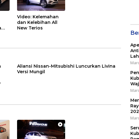
SMA
Pon
Video: Kelemahan
dan Kelebihan All
a
New Terios
Be
Ape
Ant
Lah
Marc
a
Aliansi Nissan-Mitsubishi Luncurkan Livina
Versi Mungil
Pen
Kub
w
Waj
Marc
Men
Ray
202
Marc
Ser
Kub