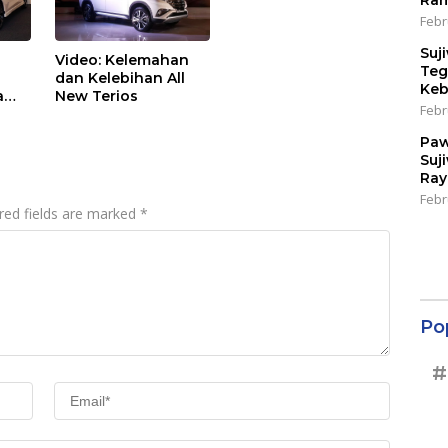
Ram
Febr
Suj
Video: Kelemahan
Teg
dan Kelebihan All
Keb
a
New Terios
Febr
Paw
Suj
Ray
Febr
red fields are marked
*
Po
#