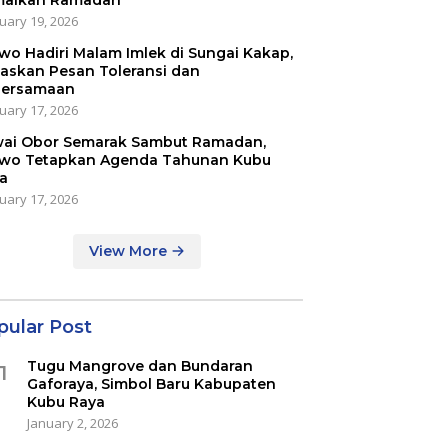
aikan Ramadan
uary 19, 2026
iwo Hadiri Malam Imlek di Sungai Kakap,
askan Pesan Toleransi dan
ersamaan
uary 17, 2026
ai Obor Semarak Sambut Ramadan,
iwo Tetapkan Agenda Tahunan Kubu
a
uary 17, 2026
View More
pular Post
Tugu Mangrove dan Bundaran
1
Gaforaya, Simbol Baru Kabupaten
Kubu Raya
January 2, 2026