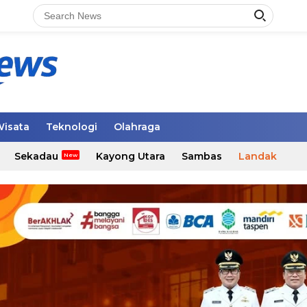
isata
Teknologi
Olahraga
Sekadau
Kayong Utara
Sambas
Landak