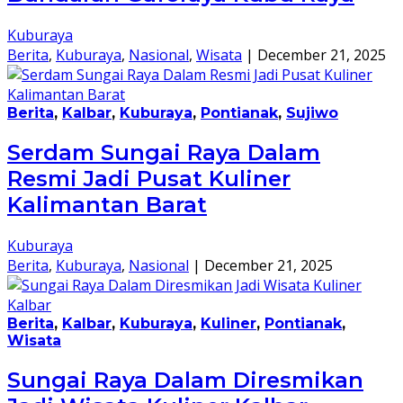
Kuburaya
Berita
,
Kuburaya
,
Nasional
,
Wisata
|
December 21, 2025
Berita
,
Kalbar
,
Kuburaya
,
Pontianak
,
Sujiwo
Serdam Sungai Raya Dalam
Resmi Jadi Pusat Kuliner
Kalimantan Barat
Kuburaya
Berita
,
Kuburaya
,
Nasional
|
December 21, 2025
Berita
,
Kalbar
,
Kuburaya
,
Kuliner
,
Pontianak
,
Wisata
Sungai Raya Dalam Diresmikan