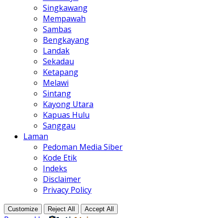
Singkawang
Mempawah
Sambas
Bengkayang
Landak
Sekadau
Ketapang
Melawi
Sintang
Kayong Utara
Kapuas Hulu
Sanggau
Laman
Pedoman Media Siber
Kode Etik
Indeks
Disclaimer
Privacy Policy
Customize
Reject All
Accept All