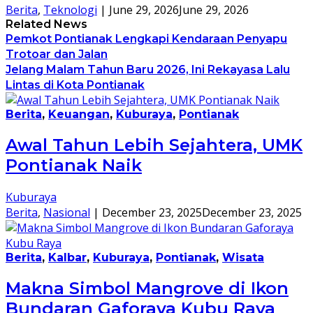
Berita
,
Teknologi
|
June 29, 2026
June 29, 2026
Related News
Pemkot Pontianak Lengkapi Kendaraan Penyapu
Trotoar dan Jalan
Jelang Malam Tahun Baru 2026, Ini Rekayasa Lalu
Lintas di Kota Pontianak
Berita
,
Keuangan
,
Kuburaya
,
Pontianak
Awal Tahun Lebih Sejahtera, UMK
Pontianak Naik
Kuburaya
Berita
,
Nasional
|
December 23, 2025
December 23, 2025
Berita
,
Kalbar
,
Kuburaya
,
Pontianak
,
Wisata
Makna Simbol Mangrove di Ikon
Bundaran Gaforaya Kubu Raya