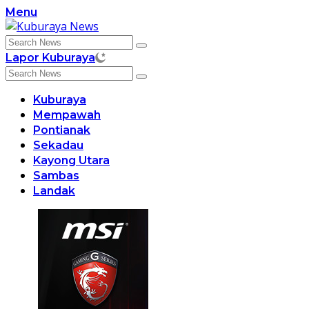
Skip
Menu
to
content
Lapor Kuburaya
Kuburaya
Mempawah
Pontianak
Sekadau
Kayong Utara
Sambas
Landak