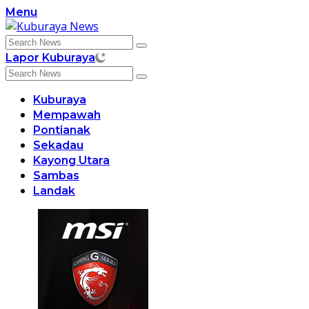
Skip
Menu
to
content
Lapor Kuburaya
Kuburaya
Mempawah
Pontianak
Sekadau
Kayong Utara
Sambas
Landak