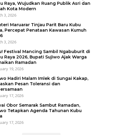
u Raya, Wujudkan Ruang Publik Asri dan
ah Kota Modern
h 3, 2026
teri Maruarar Tinjau Parit Baru Kubu
a, Percepat Penataan Kawasan Kumuh
6
h 3, 2026
u! Festival Mancing Sambil Ngabuburit di
u Raya 2026, Bupati Sujiwo Ajak Warga
aikan Ramadan
uary 19, 2026
iwo Hadiri Malam Imlek di Sungai Kakap,
askan Pesan Toleransi dan
ersamaan
uary 17, 2026
ai Obor Semarak Sambut Ramadan,
iwo Tetapkan Agenda Tahunan Kubu
a
uary 17, 2026