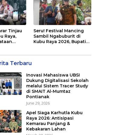
rar Tinjau
Seru! Festival Mancing
bu Raya,
Sambil Ngabuburit di
ataan
Kubu Raya 2026, Bupati
uh 2026
Sujiwo Ajak Warga
Ramaikan Ramadan
rita Terbaru
Inovasi Mahasiswa UBSI
Dukung Digitalisasi Sekolah
melalui Sistem Tracer Study
di SMAIT Al-Mumtaz
Pontianak
June 29, 2026
Apel Siaga Karhutla Kubu
Raya 2026: Antisipasi
Kemarau Panjang &
Kebakaran Lahan