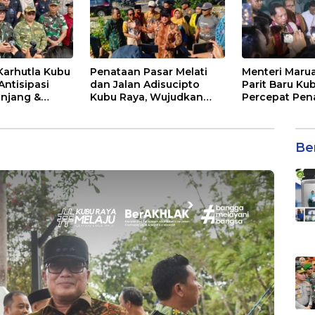
Karhutla Kubu
Penataan Pasar Melati
Menteri Marua
Antisipasi
dan Jalan Adisucipto
Parit Baru Ku
njang &
Kubu Raya, Wujudkan
Percepat Pen
Lahan
Ruang Publik Asri dan
Kawasan Kum
Wajah Kota Modern
Be