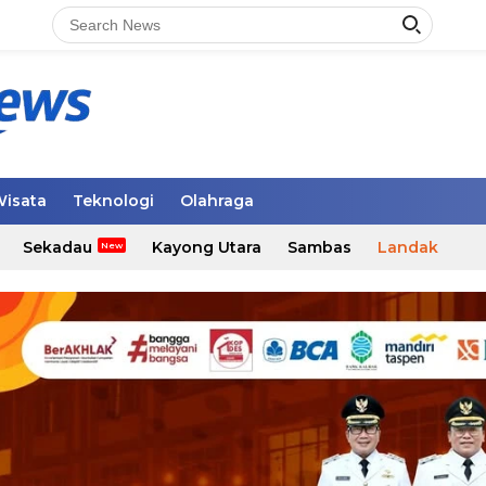
isata
Teknologi
Olahraga
Sekadau
Kayong Utara
Sambas
Landak