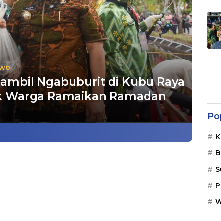
iwo
Sambil Ngabuburit di Kubu Raya
jak Warga Ramaikan Ramadan
Po
K
B
S
P
W