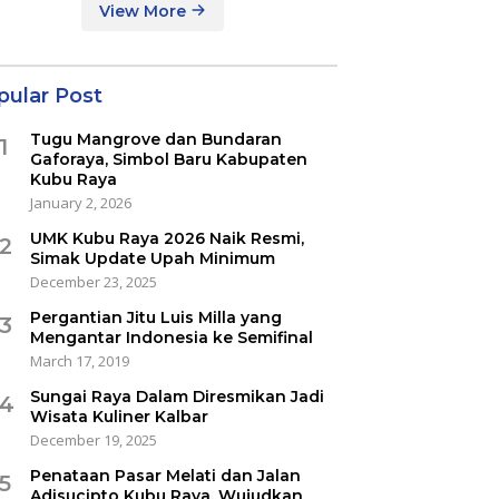
View More
pular Post
Tugu Mangrove dan Bundaran
1
Gaforaya, Simbol Baru Kabupaten
Kubu Raya
January 2, 2026
UMK Kubu Raya 2026 Naik Resmi,
2
Simak Update Upah Minimum
December 23, 2025
Pergantian Jitu Luis Milla yang
3
Mengantar Indonesia ke Semifinal
March 17, 2019
Sungai Raya Dalam Diresmikan Jadi
4
Wisata Kuliner Kalbar
December 19, 2025
Penataan Pasar Melati dan Jalan
5
Adisucipto Kubu Raya, Wujudkan