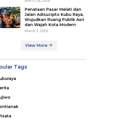
March 28, 2026
Penataan Pasar Melati dan
Jalan Adisucipto Kubu Raya,
Wujudkan Ruang Publik Asri
dan Wajah Kota Modern
March 3, 2026
View More
pular Tags
uburaya
erita
ujiwo
ontianak
isata