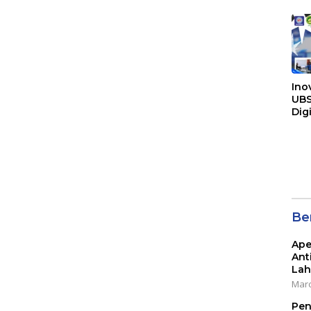
Ino
UBS
Dig
mel
Tra
SMA
Pon
Be
Ape
Ant
Lah
Marc
Pen