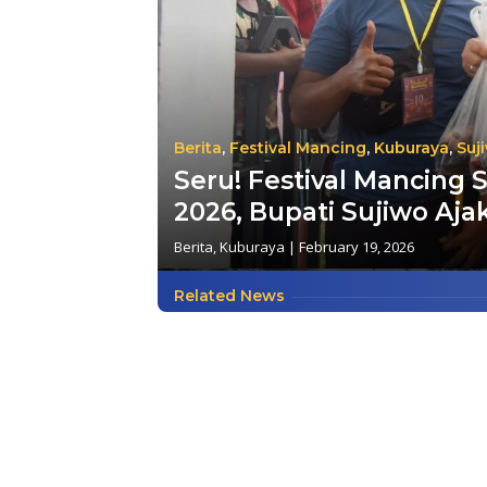
Berita
,
Festival Mancing
,
Kuburaya
,
Suj
Seru! Festival Mancing 
2026, Bupati Sujiwo A
Berita
,
Kuburaya
|
February 19, 2026
Related News