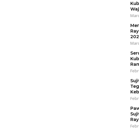
Kub
Waj
Marc
Men
Ray
202
Marc
Ser
Kub
Ram
Febr
Suj
Teg
Keb
Febr
Paw
Suj
Ray
Febr