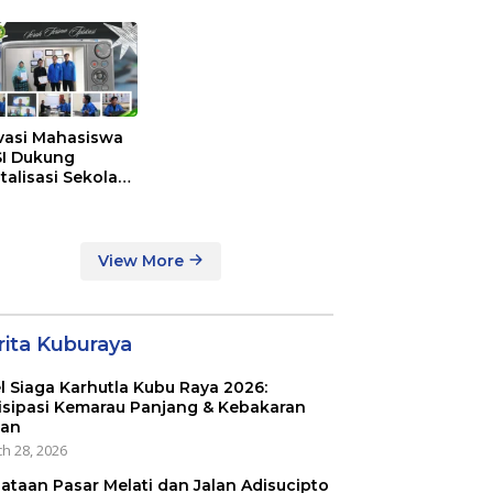
vasi Mahasiswa
I Dukung
italisasi Sekolah
alui Sistem
cer Study di
IT Al-Mumtaz
tianak
View More
rita Kuburaya
l Siaga Karhutla Kubu Raya 2026:
isipasi Kemarau Panjang & Kebakaran
an
h 28, 2026
ataan Pasar Melati dan Jalan Adisucipto