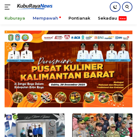
Kuburaya
Mempawah
Pontianak
Sekadau
K
Skip
to
content