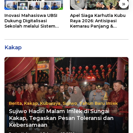
«
»
Inovasi Mahasiswa UBSI
Apel Siaga Karhutla Kubu
Dukung Digitalisasi
Raya 2026: Antisipasi
Sekolah melalui Sistem
Kemarau Panjang &
Tracer Study di SMAIT Al-
Kebakaran Lahan
Mumtaz Pontianak
Kakap
Berita
,
Kakap
,
Kuburaya
,
Sujiwo
,
Tahun Baru Imlek
Sujiwo Hadiri Malam Imlek di Sungai
Kakap, Tegaskan Pesan Toleransi dan
Kebersamaan