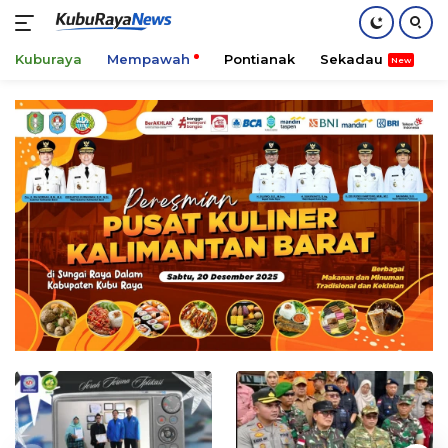
Kuburaya
Mempawah
Pontianak
Sekadau
K
Skip
to
content