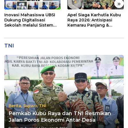
«
»
Inovasi Mahasiswa UBSI
Apel Siaga Karhutla Kubu
Dukung Digitalisasi
Raya 2026: Antisipasi
Sekolah melalui Sistem
Kemarau Panjang &
Tracer Study di SMAIT Al-
Kebakaran Lahan
Mumtaz Pontianak
TNI
Berita
,
Sujiwo
,
TNI
Pemkab Kubu Raya dan TNI Resmikan
Jalan Poros Ekonomi Antar Desa