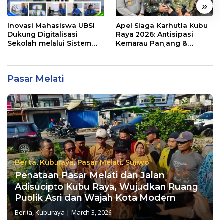
«
»
Inovasi Mahasiswa UBSI
Apel Siaga Karhutla Kubu
Dukung Digitalisasi
Raya 2026: Antisipasi
Sekolah melalui Sistem
Kemarau Panjang &
Tracer Study di SMAIT Al-
Kebakaran Lahan
Mumtaz Pontianak
Pasar Melati
Berita
,
Kuburaya
,
Pasar Melati
,
Sujiwo
Penataan Pasar Melati dan Jalan
Adisucipto Kubu Raya, Wujudkan Ruang
Publik Asri dan Wajah Kota Modern
Berita
,
Kuburaya
|
March 3, 2026