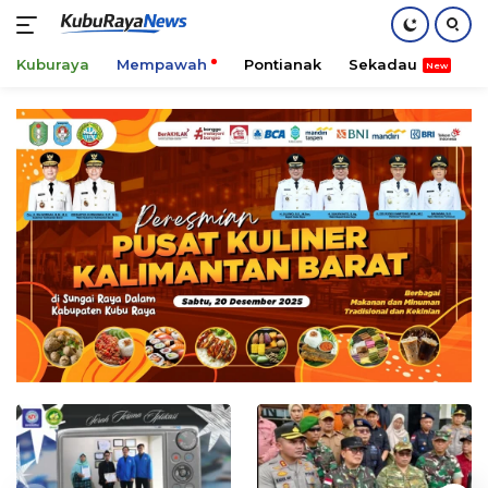
Kuburaya
Mempawah
Pontianak
Sekadau
K
Skip
to
content