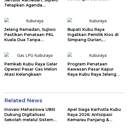
Sambut Ramadan, Sujiwo
Ramadhan 1447 H
Tetapkan Agenda
Tahunan Kubu Raya
Jelang Ramadan, Sujiwo
Bupati Kubu Raya
Pastikan Penataan PKL
Ingatkan Pemilik Kios di
Kuala Dua Tanpa
Simpang Durian,
Penggusuran
Penataan Kawasan
Diperketat
Pemkab Kubu Raya Gelar
Program Penataan
Operasi Pasar Gas Melon
Kawasan Pasar Kapur
Atasi Kelangkaan
Raya Kubu Raya Jelang
Ramadhan
Related News
Inovasi Mahasiswa UBSI
Apel Siaga Karhutla Kubu
Dukung Digitalisasi
Raya 2026: Antisipasi
Sekolah melalui Sistem
Kemarau Panjang &
Tracer Study di SMAIT Al-
Kebakaran Lahan