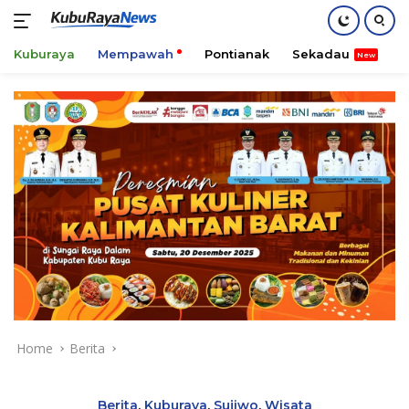
Kuburaya
Mempawah
Pontianak
Sekadau
K
Skip
to
content
Home
Berita
Berita
,
Kuburaya
,
Sujiwo
,
Wisata