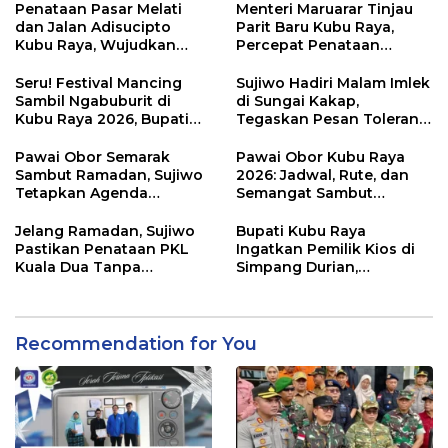
Mumtaz Pontianak
Penataan Pasar Melati
Menteri Maruarar Tinjau
dan Jalan Adisucipto
Parit Baru Kubu Raya,
Kubu Raya, Wujudkan
Percepat Penataan
Ruang Publik Asri dan
Kawasan Kumuh 2026
Wajah Kota Modern
Seru! Festival Mancing
Sujiwo Hadiri Malam Imlek
Sambil Ngabuburit di
di Sungai Kakap,
Kubu Raya 2026, Bupati
Tegaskan Pesan Toleransi
Sujiwo Ajak Warga
dan Kebersamaan
Ramaikan Ramadan
Pawai Obor Semarak
Pawai Obor Kubu Raya
Sambut Ramadan, Sujiwo
2026: Jadwal, Rute, dan
Tetapkan Agenda
Semangat Sambut
Tahunan Kubu Raya
Ramadhan 1447 H
Jelang Ramadan, Sujiwo
Bupati Kubu Raya
Pastikan Penataan PKL
Ingatkan Pemilik Kios di
Kuala Dua Tanpa
Simpang Durian,
Penggusuran
Penataan Kawasan
Diperketat
Recommendation for You