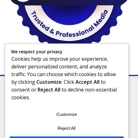
We respect your privacy
Cookies help us improve your experience,
deliver personalized content, and analyze
traffic. You can choose which cookies to allow
by clicking
Customize
. Click
Accept All
to
consent or
Reject All
to decline non-essential
cookies.
Indeks
Kode Etik
Privacy Policy
Redaksi
Disclaimer
Pedoman Media Siber
Customize
Connect With Us
Reject All