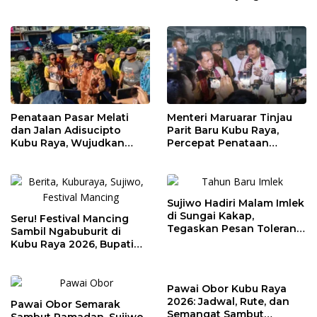
Tracer Study di SMAIT Al-
Kebakaran Lahan
Mumtaz Pontianak
Penataan Pasar Melati
Menteri Maruarar Tinjau
dan Jalan Adisucipto
Parit Baru Kubu Raya,
Kubu Raya, Wujudkan
Percepat Penataan
Ruang Publik Asri dan
Kawasan Kumuh 2026
Wajah Kota Modern
Sujiwo Hadiri Malam Imlek
di Sungai Kakap,
Seru! Festival Mancing
Tegaskan Pesan Toleransi
Sambil Ngabuburit di
dan Kebersamaan
Kubu Raya 2026, Bupati
Sujiwo Ajak Warga
Ramaikan Ramadan
Pawai Obor Kubu Raya
2026: Jadwal, Rute, dan
Pawai Obor Semarak
Semangat Sambut