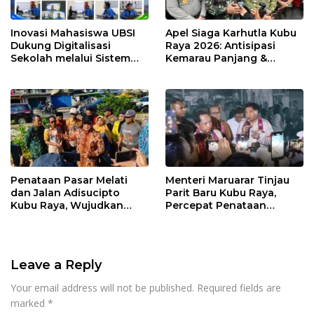
Inovasi Mahasiswa UBSI
Apel Siaga Karhutla Kubu
Dukung Digitalisasi
Raya 2026: Antisipasi
Sekolah melalui Sistem
Kemarau Panjang &
Tracer Study di SMAIT Al-
Kebakaran Lahan
Mumtaz Pontianak
Penataan Pasar Melati
Menteri Maruarar Tinjau
dan Jalan Adisucipto
Parit Baru Kubu Raya,
Kubu Raya, Wujudkan
Percepat Penataan
Ruang Publik Asri dan
Kawasan Kumuh 2026
Wajah Kota Modern
Leave a Reply
Your email address will not be published.
Required fields are
marked
*