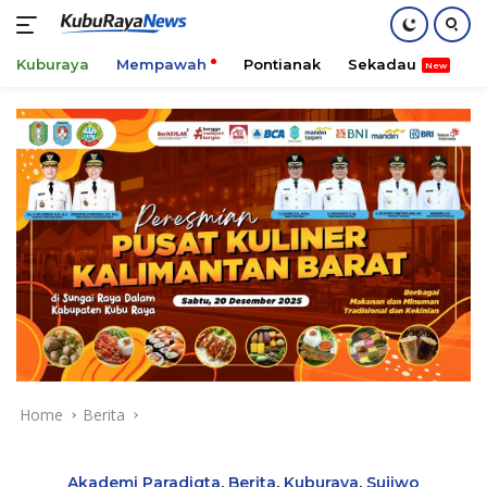
Kuburaya
Mempawah
Pontianak
Sekadau
K
Skip
to
content
Home
Berita
Akademi Paradigta
,
Berita
,
Kuburaya
,
Sujiwo