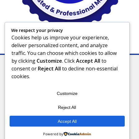
We respect your privacy
Cookies help us improve your experience,
deliver personalized content, and analyze
traffic. You can choose which cookies to allow
by clicking
Customize
. Click
Accept All
to
consent or
Reject All
to decline non-essential
cookies.
Indeks
Kode Etik
Privacy Policy
Redaksi
Disclaimer
Pedoman Media Siber
Customize
Connect With Us
Reject All
Accept All
©Kuburaya news - 2025
Powered by