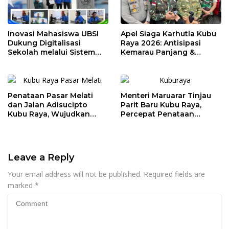
Inovasi Mahasiswa UBSI
Apel Siaga Karhutla Kubu
Dukung Digitalisasi
Raya 2026: Antisipasi
Sekolah melalui Sistem
Kemarau Panjang &
Tracer Study di SMAIT Al-
Kebakaran Lahan
Mumtaz Pontianak
Penataan Pasar Melati
Menteri Maruarar Tinjau
dan Jalan Adisucipto
Parit Baru Kubu Raya,
Kubu Raya, Wujudkan
Percepat Penataan
Ruang Publik Asri dan
Kawasan Kumuh 2026
Wajah Kota Modern
Leave a Reply
Your email address will not be published.
Required fields are
marked
*