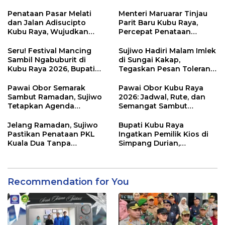
Tracer Study di SMAIT Al-
Kebakaran Lahan
Mumtaz Pontianak
Penataan Pasar Melati
Menteri Maruarar Tinjau
dan Jalan Adisucipto
Parit Baru Kubu Raya,
Kubu Raya, Wujudkan
Percepat Penataan
Ruang Publik Asri dan
Kawasan Kumuh 2026
Wajah Kota Modern
Seru! Festival Mancing
Sujiwo Hadiri Malam Imlek
Sambil Ngabuburit di
di Sungai Kakap,
Kubu Raya 2026, Bupati
Tegaskan Pesan Toleransi
Sujiwo Ajak Warga
dan Kebersamaan
Ramaikan Ramadan
Pawai Obor Semarak
Pawai Obor Kubu Raya
Sambut Ramadan, Sujiwo
2026: Jadwal, Rute, dan
Tetapkan Agenda
Semangat Sambut
Tahunan Kubu Raya
Ramadhan 1447 H
Jelang Ramadan, Sujiwo
Bupati Kubu Raya
Pastikan Penataan PKL
Ingatkan Pemilik Kios di
Kuala Dua Tanpa
Simpang Durian,
Penggusuran
Penataan Kawasan
Diperketat
Recommendation for You