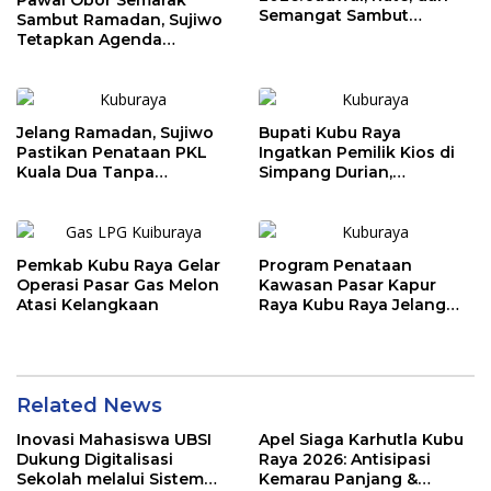
Pawai Obor Semarak
Semangat Sambut
Sambut Ramadan, Sujiwo
Ramadhan 1447 H
Tetapkan Agenda
Tahunan Kubu Raya
Jelang Ramadan, Sujiwo
Bupati Kubu Raya
Pastikan Penataan PKL
Ingatkan Pemilik Kios di
Kuala Dua Tanpa
Simpang Durian,
Penggusuran
Penataan Kawasan
Diperketat
Pemkab Kubu Raya Gelar
Program Penataan
Operasi Pasar Gas Melon
Kawasan Pasar Kapur
Atasi Kelangkaan
Raya Kubu Raya Jelang
Ramadhan
Related News
Inovasi Mahasiswa UBSI
Apel Siaga Karhutla Kubu
Dukung Digitalisasi
Raya 2026: Antisipasi
Sekolah melalui Sistem
Kemarau Panjang &