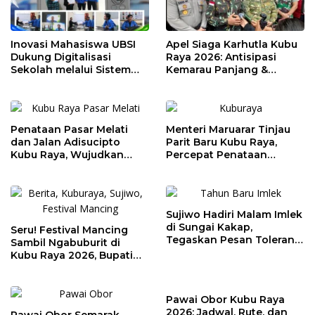
Inovasi Mahasiswa UBSI
Apel Siaga Karhutla Kubu
Dukung Digitalisasi
Raya 2026: Antisipasi
Sekolah melalui Sistem
Kemarau Panjang &
Tracer Study di SMAIT Al-
Kebakaran Lahan
Mumtaz Pontianak
Penataan Pasar Melati
Menteri Maruarar Tinjau
dan Jalan Adisucipto
Parit Baru Kubu Raya,
Kubu Raya, Wujudkan
Percepat Penataan
Ruang Publik Asri dan
Kawasan Kumuh 2026
Wajah Kota Modern
Sujiwo Hadiri Malam Imlek
di Sungai Kakap,
Seru! Festival Mancing
Tegaskan Pesan Toleransi
Sambil Ngabuburit di
dan Kebersamaan
Kubu Raya 2026, Bupati
Sujiwo Ajak Warga
Ramaikan Ramadan
Pawai Obor Kubu Raya
2026: Jadwal, Rute, dan