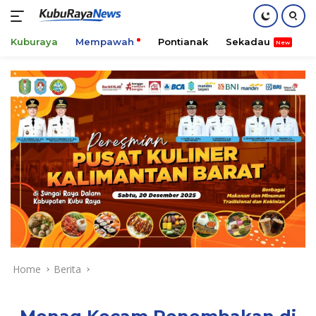
Kuburaya
Mempawah
Pontianak
Sekadau
K
Skip
to
content
Home
Berita