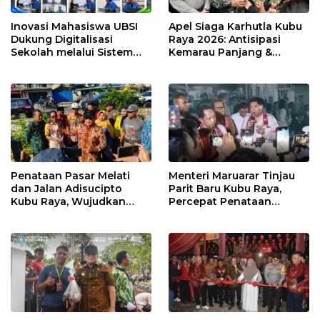
Inovasi Mahasiswa UBSI
Apel Siaga Karhutla Kubu
Dukung Digitalisasi
Raya 2026: Antisipasi
Sekolah melalui Sistem
Kemarau Panjang &
Tracer Study di SMAIT Al-
Kebakaran Lahan
Mumtaz Pontianak
Penataan Pasar Melati
Menteri Maruarar Tinjau
dan Jalan Adisucipto
Parit Baru Kubu Raya,
Kubu Raya, Wujudkan
Percepat Penataan
Ruang Publik Asri dan
Kawasan Kumuh 2026
Wajah Kota Modern