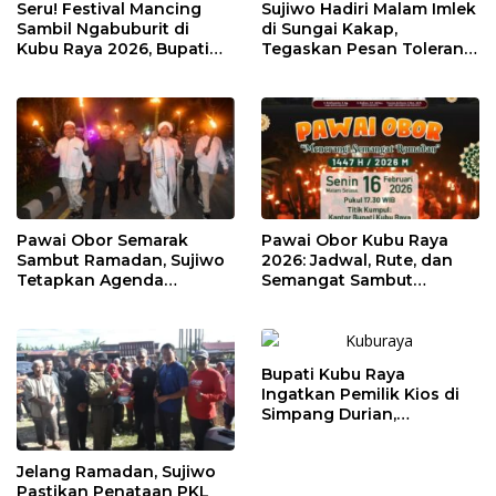
Seru! Festival Mancing
Sujiwo Hadiri Malam Imlek
Sambil Ngabuburit di
di Sungai Kakap,
Kubu Raya 2026, Bupati
Tegaskan Pesan Toleransi
Sujiwo Ajak Warga
dan Kebersamaan
Ramaikan Ramadan
Pawai Obor Semarak
Pawai Obor Kubu Raya
Sambut Ramadan, Sujiwo
2026: Jadwal, Rute, dan
Tetapkan Agenda
Semangat Sambut
Tahunan Kubu Raya
Ramadhan 1447 H
Bupati Kubu Raya
Ingatkan Pemilik Kios di
Simpang Durian,
Penataan Kawasan
Diperketat
Jelang Ramadan, Sujiwo
Pastikan Penataan PKL