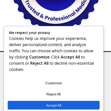
We respect your privacy
Cookies help us improve your experience,
deliver personalized content, and analyze
traffic. You can choose which cookies to allow
by clicking
Customize
. Click
Accept All
to
consent or
Reject All
to decline non-essential
cookies.
Indeks
Kode Etik
Privacy Policy
Redaksi
Disclaimer
Pedoman Media Siber
Customize
Connect With Us
Reject All
Accept All