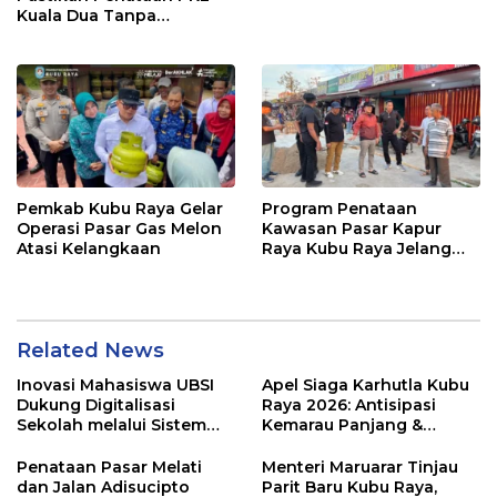
Kuala Dua Tanpa
Penggusuran
Pemkab Kubu Raya Gelar
Program Penataan
Operasi Pasar Gas Melon
Kawasan Pasar Kapur
Atasi Kelangkaan
Raya Kubu Raya Jelang
Ramadhan
Related News
Inovasi Mahasiswa UBSI
Apel Siaga Karhutla Kubu
Dukung Digitalisasi
Raya 2026: Antisipasi
Sekolah melalui Sistem
Kemarau Panjang &
Tracer Study di SMAIT Al-
Kebakaran Lahan
Mumtaz Pontianak
Penataan Pasar Melati
Menteri Maruarar Tinjau
dan Jalan Adisucipto
Parit Baru Kubu Raya,