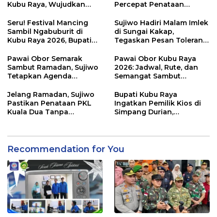
Kubu Raya, Wujudkan
Percepat Penataan
Ruang Publik Asri dan
Kawasan Kumuh 2026
Wajah Kota Modern
Seru! Festival Mancing
Sujiwo Hadiri Malam Imlek
Sambil Ngabuburit di
di Sungai Kakap,
Kubu Raya 2026, Bupati
Tegaskan Pesan Toleransi
Sujiwo Ajak Warga
dan Kebersamaan
Ramaikan Ramadan
Pawai Obor Semarak
Pawai Obor Kubu Raya
Sambut Ramadan, Sujiwo
2026: Jadwal, Rute, dan
Tetapkan Agenda
Semangat Sambut
Tahunan Kubu Raya
Ramadhan 1447 H
Jelang Ramadan, Sujiwo
Bupati Kubu Raya
Pastikan Penataan PKL
Ingatkan Pemilik Kios di
Kuala Dua Tanpa
Simpang Durian,
Penggusuran
Penataan Kawasan
Diperketat
Recommendation for You