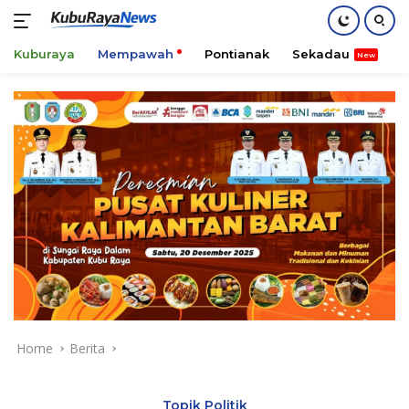
Kuburaya
Mempawah
Pontianak
Sekadau
K
Skip
to
content
Home
Berita
Topik Politik