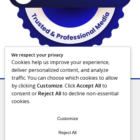
We respect your privacy
Cookies help us improve your experience,
deliver personalized content, and analyze
traffic. You can choose which cookies to allow
by clicking
Customize
. Click
Accept All
to
consent or
Reject All
to decline non-essential
cookies.
Indeks
Kode Etik
Privacy Policy
Redaksi
Disclaimer
Pedoman Media Siber
Customize
Connect With Us
Reject All