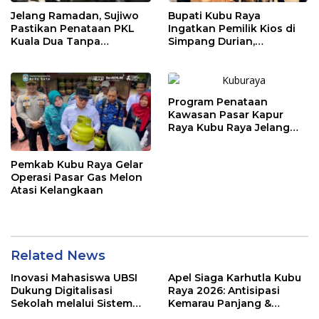
Jelang Ramadan, Sujiwo
Bupati Kubu Raya
Pastikan Penataan PKL
Ingatkan Pemilik Kios di
Kuala Dua Tanpa
Simpang Durian,
Penggusuran
Penataan Kawasan
Diperketat
Program Penataan
Kawasan Pasar Kapur
Raya Kubu Raya Jelang
Ramadhan
Pemkab Kubu Raya Gelar
Operasi Pasar Gas Melon
Atasi Kelangkaan
Related News
Inovasi Mahasiswa UBSI
Apel Siaga Karhutla Kubu
Dukung Digitalisasi
Raya 2026: Antisipasi
Sekolah melalui Sistem
Kemarau Panjang &
Tracer Study di SMAIT Al-
Kebakaran Lahan