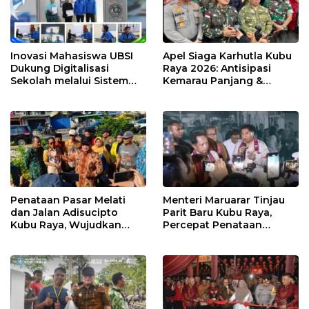
Inovasi Mahasiswa UBSI
Apel Siaga Karhutla Kubu
Dukung Digitalisasi
Raya 2026: Antisipasi
Sekolah melalui Sistem
Kemarau Panjang &
Tracer Study di SMAIT Al-
Kebakaran Lahan
Mumtaz Pontianak
Penataan Pasar Melati
Menteri Maruarar Tinjau
dan Jalan Adisucipto
Parit Baru Kubu Raya,
Kubu Raya, Wujudkan
Percepat Penataan
Ruang Publik Asri dan
Kawasan Kumuh 2026
Wajah Kota Modern