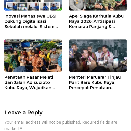
Inovasi Mahasiswa UBSI
Apel Siaga Karhutla Kubu
Dukung Digitalisasi
Raya 2026: Antisipasi
Sekolah melalui Sistem
Kemarau Panjang &
Tracer Study di SMAIT Al-
Kebakaran Lahan
Mumtaz Pontianak
Penataan Pasar Melati
Menteri Maruarar Tinjau
dan Jalan Adisucipto
Parit Baru Kubu Raya,
Kubu Raya, Wujudkan
Percepat Penataan
Ruang Publik Asri dan
Kawasan Kumuh 2026
Wajah Kota Modern
Leave a Reply
Your email address will not be published.
Required fields are
marked
*