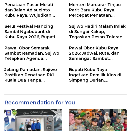
Mumtaz Pontianak
Penataan Pasar Melati
Menteri Maruarar Tinjau
dan Jalan Adisucipto
Parit Baru Kubu Raya,
Kubu Raya, Wujudkan
Percepat Penataan
Ruang Publik Asri dan
Kawasan Kumuh 2026
Wajah Kota Modern
Seru! Festival Mancing
Sujiwo Hadiri Malam Imlek
Sambil Ngabuburit di
di Sungai Kakap,
Kubu Raya 2026, Bupati
Tegaskan Pesan Toleransi
Sujiwo Ajak Warga
dan Kebersamaan
Ramaikan Ramadan
Pawai Obor Semarak
Pawai Obor Kubu Raya
Sambut Ramadan, Sujiwo
2026: Jadwal, Rute, dan
Tetapkan Agenda
Semangat Sambut
Tahunan Kubu Raya
Ramadhan 1447 H
Jelang Ramadan, Sujiwo
Bupati Kubu Raya
Pastikan Penataan PKL
Ingatkan Pemilik Kios di
Kuala Dua Tanpa
Simpang Durian,
Penggusuran
Penataan Kawasan
Diperketat
Recommendation for You