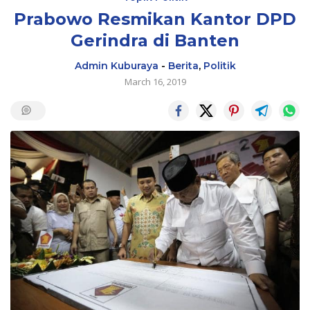
Prabowo Resmikan Kantor DPD
Gerindra di Banten
Admin Kuburaya
-
Berita
,
Politik
March 16, 2019