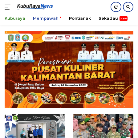
Kuburaya
Mempawah
Pontianak
Sekadau
K
Skip
to
content