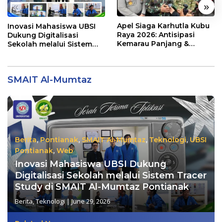
«
»
Apel Siaga Karhutla Kubu
Inovasi Mahasiswa UBSI
Raya 2026: Antisipasi
Dukung Digitalisasi
Kemarau Panjang &
Sekolah melalui Sistem
Kebakaran Lahan
Tracer Study di SMAIT Al-
Mumtaz Pontianak
SMAIT Al-Mumtaz
Berita
,
Pontianak
,
SMAIT Al-Mumtaz
,
Teknologi
,
UBSI
Pontianak
,
Web
Inovasi Mahasiswa UBSI Dukung
Digitalisasi Sekolah melalui Sistem Tracer
Study di SMAIT Al-Mumtaz Pontianak
Berita
,
Teknologi
|
June 29, 2026