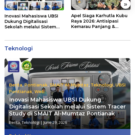
«
»
Apel Siaga Karhutla Kubu
Inovasi Mahasiswa UBSI
Raya 2026: Antisipasi
Dukung Digitalisasi
Kemarau Panjang &
Sekolah melalui Sistem
Kebakaran Lahan
Tracer Study di SMAIT Al-
Mumtaz Pontianak
Teknologi
Berita
,
Pontianak
,
SMAIT Al-Mumtaz
,
Teknologi
,
UBSI
Pontianak
,
Web
Inovasi Mahasiswa UBSI Dukung
Digitalisasi Sekolah melalui Sistem Tracer
Study di SMAIT Al-Mumtaz Pontianak
Berita
,
Teknologi
|
June 29, 2026