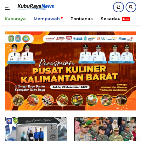
Kuburaya
Mempawah
Pontianak
Sekadau
K
Skip
to
content